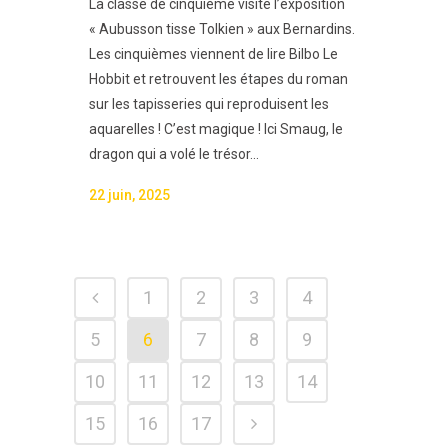
La classe de cinquième visite l’exposition
« Aubusson tisse Tolkien » aux Bernardins.
Les cinquièmes viennent de lire Bilbo Le
Hobbit et retrouvent les étapes du roman
sur les tapisseries qui reproduisent les
aquarelles ! C’est magique ! Ici Smaug, le
dragon qui a volé le trésor...
22 juin, 2025
1
2
3
4
5
6
7
8
9
10
11
12
13
14
15
16
17