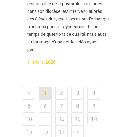
responsable de la pastorale des jeunes
dans son diocèse, est intervenu auprès
des élèves du lycée. L'occasion d'échanges
fructueux pour nos lycéennes et d'un
temps de questions de qualité, mais aussi
du tournage d'une petite vidéo ayant
pour...
31 mars, 2026
1
2
3
4
5
6
7
8
9
10
11
12
13
14
15
16
17