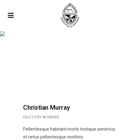
Our Team
Pellentesque habitant
morbi tristique senectus et
netus pellentesque
neoliticsPellentesque
habitant morbi
tristique.Pellentesque
habitant morbi tristique
Christian Murray
senectus.
FACTORY WORKER
Pellentesque habitant morbi tristique senectus
et netus pellentesque neolitics.