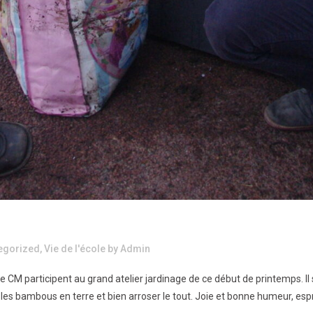
egorized
,
Vie de l'école
by
Admin
 CM participent au grand atelier jardinage de ce début de printemps. Il 
tre les bambous en terre et bien arroser le tout. Joie et bonne humeur, es