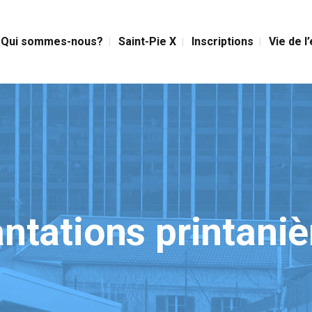
Qui sommes-nous?
Saint-Pie X
Inscriptions
Vie de l
antations printaniè