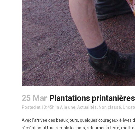
25 Mar
Plantations printanières
Posted at 13:45h
in
A la une
,
Actualités
,
Non classé
,
Uncat
Avec l’arrivée des beaux jours, quelques courageux élèves de
récréation : il faut remplir les pots, retourner la terre, met