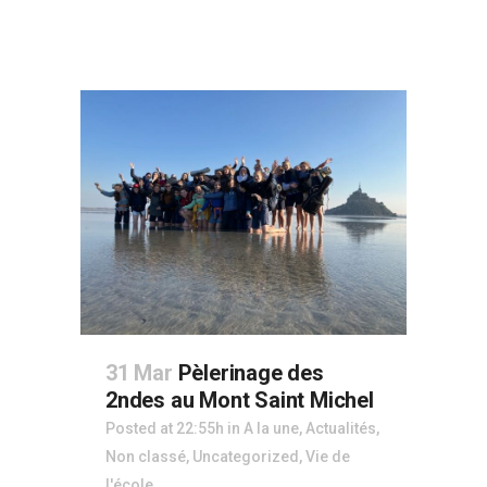
31 Mar
Pèlerinage des
2ndes au Mont Saint Michel
Posted at 22:55h
in
A la une
,
Actualités
,
Non classé
,
Uncategorized
,
Vie de
l'école