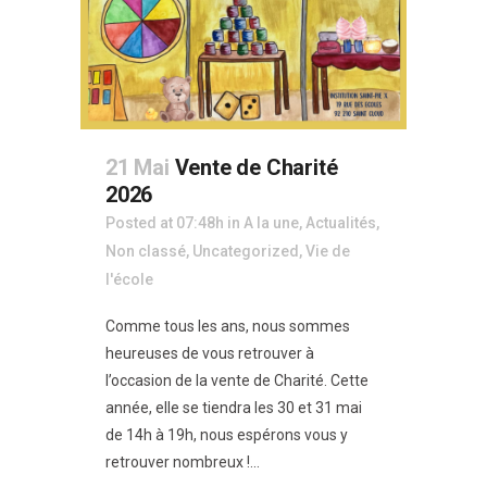
21 Mai
Vente de Charité
2026
Posted at 07:48h
in
A la une
,
Actualités
,
Non classé
,
Uncategorized
,
Vie de
l'école
Comme tous les ans, nous sommes
heureuses de vous retrouver à
l’occasion de la vente de Charité. Cette
année, elle se tiendra les 30 et 31 mai
de 14h à 19h, nous espérons vous y
retrouver nombreux !...