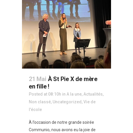
21 Mai
À St Pie X de mère
en fille !
Posted at 08:10h
in
A la une
,
Actualités
,
Non classé
,
Uncategorized
,
Vie de
l'école
À l’occasion de notre grande soirée
Communio, nous avons eu la joie de