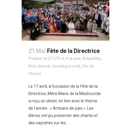
21 Mai
Fête de la Directrice
Posted at 07:57h
in
A la une
,
Actualités
,
Non classé
,
Uncategorized
,
Vie de
l'école
Le 17 avril, à l’occasion de la fête de la
Directrice, Mère Marie de la Miséricorde
a reçu un olivier, en lien avec le thème
de l’année : « Artisans de paix ». Les
élèves ont pu présenter des chants et
des saynètes sur les...