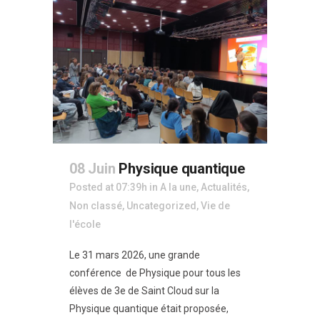
08 Juin
Physique quantique
Posted at 07:39h
in
A la une
,
Actualités
,
Non classé
,
Uncategorized
,
Vie de
l'école
Le 31 mars 2026, une grande
conférence de Physique pour tous les
élèves de 3e de Saint Cloud sur la
Physique quantique était proposée,