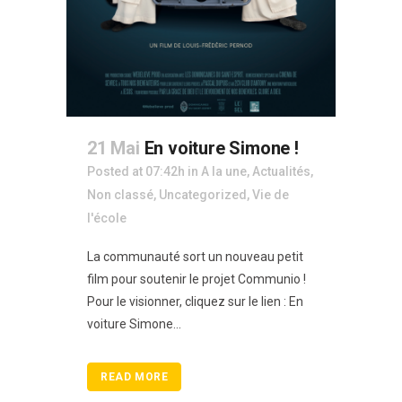
21 Mai
En voiture Simone !
Posted at 07:42h
in
A la une
,
Actualités
,
Non classé
,
Uncategorized
,
Vie de
l'école
La communauté sort un nouveau petit
film pour soutenir le projet Communio !
Pour le visionner, cliquez sur le lien : En
voiture Simone...
READ MORE