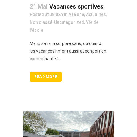
21 Mai
Vacances sportives
Posted at 08:02h
in
A la une
,
Actualités
,
Non classé
,
Uncategorized
,
Vie de
l'école
Mens sana in corpore sano, ou quand
les vacances riment aussi avec sport en
communauté !...
READ MORE