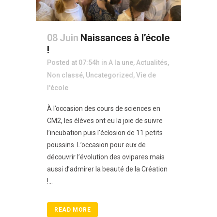
08 Juin
Naissances à l’école
!
Posted at 07:54h
in
A la une
,
Actualités
,
Non classé
,
Uncategorized
,
Vie de
l'école
À l’occasion des cours de sciences en
CM2, les élèves ont eu la joie de suivre
l’incubation puis l'éclosion de 11 petits
poussins. L’occasion pour eux de
découvrir l’évolution des ovipares mais
aussi d’admirer la beauté de la Création
!...
READ MORE