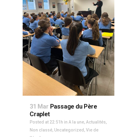
31 Mar
Passage du Père
Craplet
Posted at 22:51h
in
A la une
,
Actualités
,
Non classé
,
Uncategorized
,
Vie de