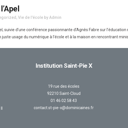
l’Apel
egorized
,
Vie de l'école
by
Admin
Apel, suivie d’une conférence passionnante d’Agnès Fabre sur l’éducatio
n juste usage du numérique à l’école et à la maison en rencontrant minis
Institution Saint-Pie X
19 rue des écoles
92210 Saint-Cloud
01 46 02 58 43
contact.st-pie-x@dominicaines.fr
II