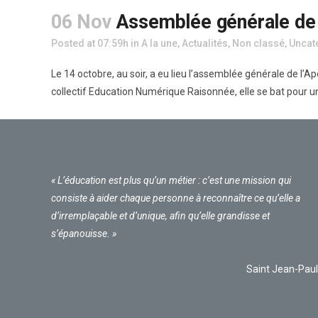
06 Nov
Assemblée générale de 
Posted at 07:59h
in
A la une
,
Actualités
,
Non classé
,
Uncat
Le 14 octobre, au soir, a eu lieu l’assemblée générale de l’
collectif Education Numérique Raisonnée, elle se bat pour u
« L’éducation est plus qu’un métier : c’est une mission qui
consiste à aider chaque personne à reconnaître ce qu’elle a
d’irremplaçable et d’unique, afin qu’elle grandisse et
s’épanouisse. »
Saint Jean-Paul 