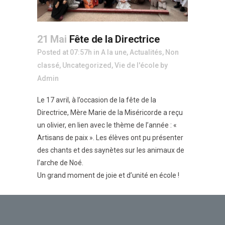
21 Mai
Fête de la Directrice
Posted at 07:57h
in
A la une
,
Actualités
,
Non
classé
,
Uncategorized
,
Vie de l'école
by
Admin
Le 17 avril, à l’occasion de la fête de la
Directrice, Mère Marie de la Miséricorde a reçu
un olivier, en lien avec le thème de l’année : «
Artisans de paix ». Les élèves ont pu présenter
des chants et des saynètes sur les animaux de
l’arche de Noé.
Un grand moment de joie et d’unité en école !