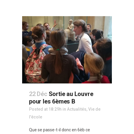
22 Déc
Sortie au Louvre
pour les 6èmes B
Posted at 18:29h
in
Actualités
,
Vie de
l'école
Que se passe-t-il donc en 6èb ce