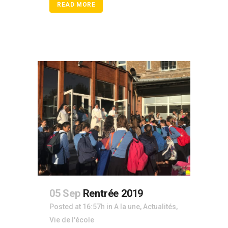
READ MORE
05 Sep
Rentrée 2019
Posted at 16:57h
in
A la une
,
Actualités
,
Vie de l'école