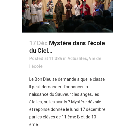
17 Déc
Mystère dans l’école
du Ciel…
Posted at 11:38h
in
Actualités
,
Vie de
l'école
Le Bon Dieu se demande à quelle classe
Il peut demander d’annoncer la
naissance du Sauveur : les anges, les
étoiles, ou les saints ? Mystère dévoilé
et réponse donnée le lundi 17 décembre
par les élèves de 11 ème B et de 10
ème...