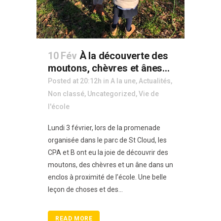
10 Fév
À la découverte des
moutons, chèvres et ânes…
Posted at 20:12h
in
A la une
,
Actualités
,
Non classé
,
Uncategorized
,
Vie de
l'école
Lundi 3 février, lors de la promenade
organisée dans le parc de St Cloud, les
CPA et B ont eu la joie de découvrir des
moutons, des chèvres et un âne dans un
enclos à proximité de l’école. Une belle
leçon de choses et des...
READ MORE