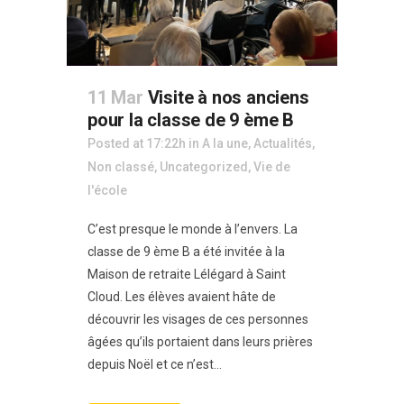
11 Mar
Visite à nos anciens
pour la classe de 9 ème B
Posted at 17:22h
in
A la une
,
Actualités
,
Non classé
,
Uncategorized
,
Vie de
l'école
C’est presque le monde à l’envers. La
classe de 9 ème B a été invitée à la
Maison de retraite Lélégard à Saint
Cloud. Les élèves avaient hâte de
découvrir les visages de ces personnes
âgées qu’ils portaient dans leurs prières
depuis Noël et ce n’est...