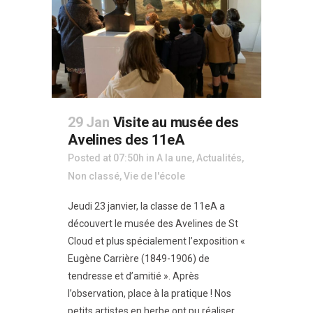
29 Jan
Visite au musée des
Avelines des 11eA
Posted at 07:50h
in
A la une
,
Actualités
,
Non classé
,
Vie de l'école
Jeudi 23 janvier, la classe de 11eA a
découvert le musée des Avelines de St
Cloud et plus spécialement l’exposition «
Eugène Carrière (1849-1906) de
tendresse et d’amitié ». Après
l’observation, place à la pratique ! Nos
petits artistes en herbe ont pu réaliser