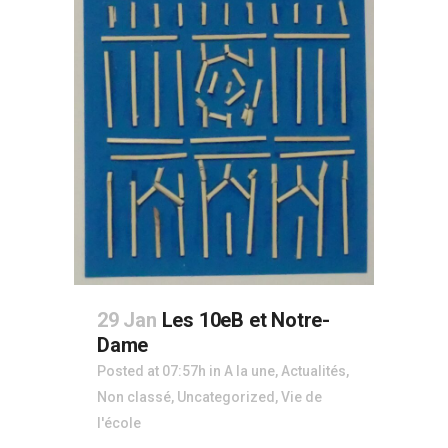
29 Jan
Les 10eB et Notre-
Dame
Posted at 07:57h
in
A la une
,
Actualités
,
Non classé
,
Uncategorized
,
Vie de
l'école