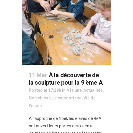
11 Mar
À la découverte de
la sculpture pour la 9 ème A
Posted at 17:29h
in
A la une
,
Actualités
,
Non classé
,
Uncategorized
,
Vie de
l'école
A l’approche de Noël, les élèves de 9eA
ont ouvert leurs portes deux demi-