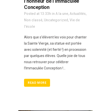
l’honneur de l’Immaculée
Conception
Posted at 13:33h
in
A la une
,
Actualités
,
Non classé
,
Uncategorized
,
Vie de
l'école
Alors que s’élèvent les voix pour chanter
la Sainte Vierge, sa statue est portée
avec solennité (et fierté !) en procession
par quelques élèves. Quelle joie de tous
nous retrouver pour célébrer
l’Immaculée Conception !...
READ MORE