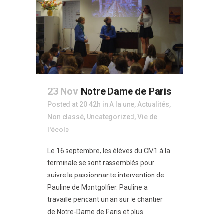
23 Nov
Notre Dame de Paris
Posted at 20:42h
in
A la une
,
Actualités
,
Non classé
,
Uncategorized
,
Vie de
l'école
Le 16 septembre, les élèves du CM1 à la
terminale se sont rassemblés pour
suivre la passionnante intervention de
Pauline de Montgolfier. Pauline a
travaillé pendant un an sur le chantier
de Notre-Dame de Paris et plus