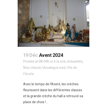
19 Déc
Avent 2024
Posted at 08:04h
in
A la une
,
Actualités
,
Non classé
,
Uncategorized
,
Vie de
l'école
Avec le temps de l’Avent, les crèches
fleurissent dans les différentes classes
et la grande crèche du hall a retrouvé sa
place de choix !...