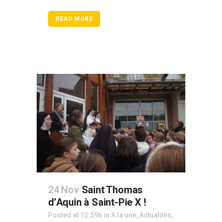
READ MORE
24 Nov
Saint Thomas
d’Aquin à Saint-Pie X !
Posted at 12:59h
in
A la une
,
Actualités
,