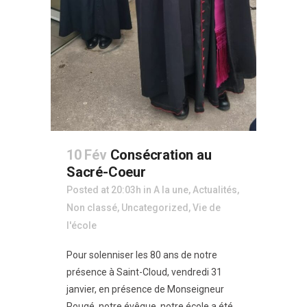
10 Fév
Consécration au
Sacré-Coeur
Posted at 20:03h
in
A la une
,
Actualités
,
Non classé
,
Uncategorized
,
Vie de
l'école
Pour solenniser les 80 ans de notre
présence à Saint-Cloud, vendredi 31
janvier, en présence de Monseigneur
Rougé, notre évêque, notre école a été