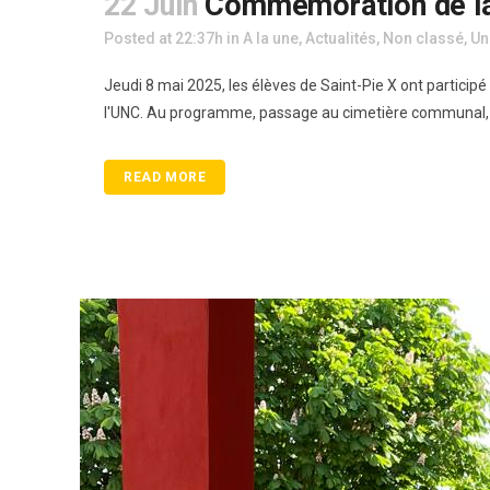
22 Juin
Commémoration de la
Posted at 22:37h
in
A la une
,
Actualités
,
Non classé
,
Un
Jeudi 8 mai 2025, les élèves de Saint-Pie X ont participé
l'UNC. Au programme, passage au cimetière communal,
READ MORE