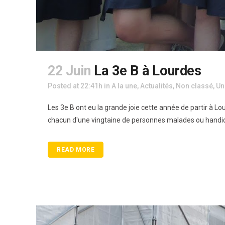
22 Juin
La 3e B à Lourdes
Posted at 22:41h
in
A la une
,
Actualités
,
Non classé
,
Un
Les 3e B ont eu la grande joie cette année de partir à Lo
chacun d'une vingtaine de personnes malades ou handica
READ MORE