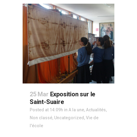
25 Mar
Exposition sur le
Saint-Suaire
Posted at 14:09h
in
A la une
,
Actualités
,
Non classé
,
Uncategorized
,
Vie de
l'école