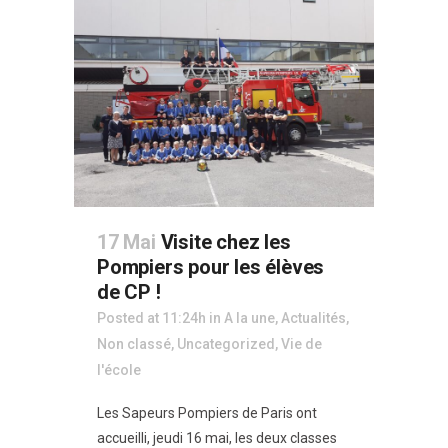
17 Mai
Visite chez les
Pompiers pour les élèves
de CP !
Posted at 11:24h
in
A la une
,
Actualités
,
Non classé
,
Uncategorized
,
Vie de
l'école
Les Sapeurs Pompiers de Paris ont
accueilli, jeudi 16 mai, les deux classes