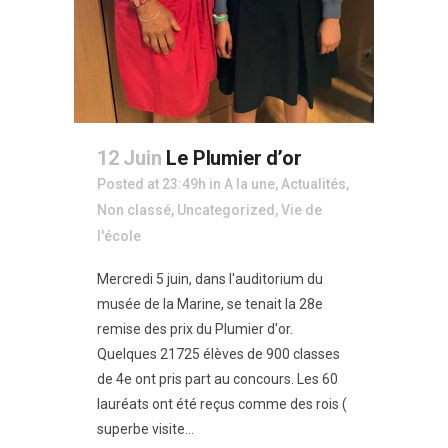
12 Juin
Le Plumier d’or
Posted at 23:49h
in
A la une
,
Actualités
,
Non classé
,
Uncategorized
,
Vie de
l'école
Mercredi 5 juin, dans l'auditorium du
musée de la Marine, se tenait la 28e
remise des prix du Plumier d'or.
Quelques 21725 élèves de 900 classes
de 4e ont pris part au concours. Les 60
lauréats ont été reçus comme des rois (
superbe visite...