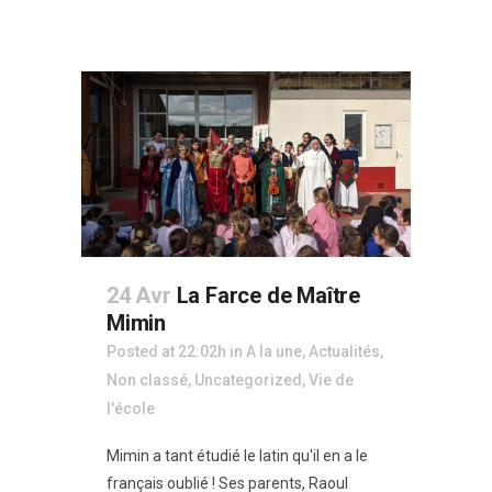
24 Avr
La Farce de Maître
Mimin
Posted at 22:02h
in
A la une
,
Actualités
,
Non classé
,
Uncategorized
,
Vie de
l'école
Mimin a tant étudié le latin qu'il en a le
français oublié ! Ses parents, Raoul