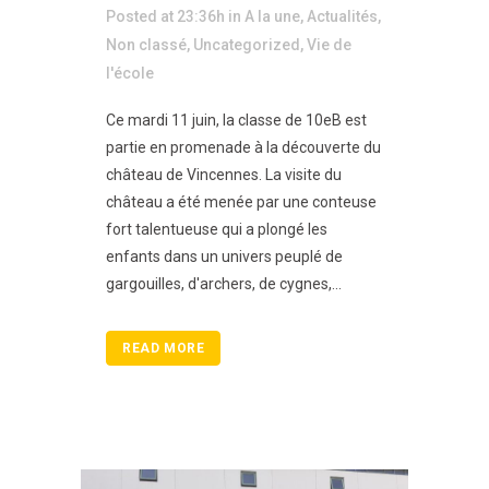
Posted at 23:36h
in
A la une
,
Actualités
,
Non classé
,
Uncategorized
,
Vie de
l'école
Ce mardi 11 juin, la classe de 10eB est
partie en promenade à la découverte du
château de Vincennes. La visite du
château a été menée par une conteuse
fort talentueuse qui a plongé les
enfants dans un univers peuplé de
gargouilles, d'archers, de cygnes,...
READ MORE