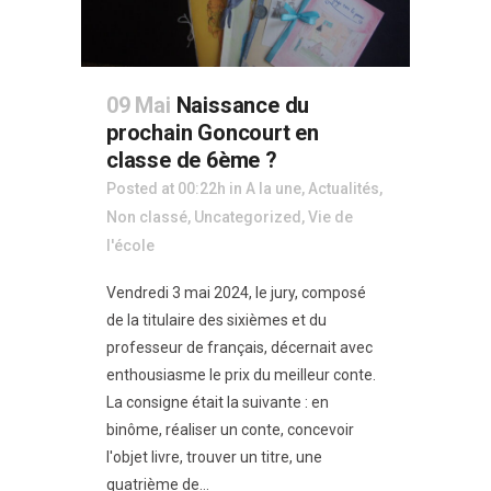
09 Mai
Naissance du
prochain Goncourt en
classe de 6ème ?
Posted at 00:22h
in
A la une
,
Actualités
,
Non classé
,
Uncategorized
,
Vie de
l'école
Vendredi 3 mai 2024, le jury, composé
de la titulaire des sixièmes et du
professeur de français, décernait avec
enthousiasme le prix du meilleur conte.
La consigne était la suivante : en
binôme, réaliser un conte, concevoir
l'objet livre, trouver un titre, une
quatrième de...