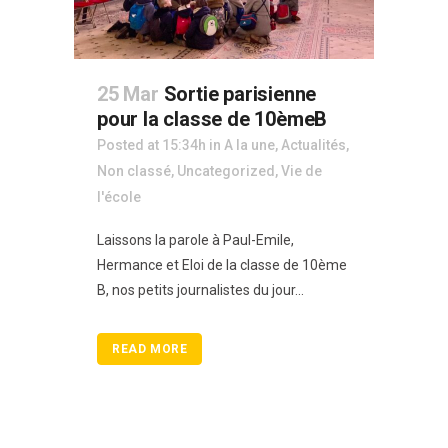
25 Mar
Sortie parisienne
pour la classe de 10èmeB
Posted at 15:34h
in
A la une
,
Actualités
,
Non classé
,
Uncategorized
,
Vie de
l'école
Laissons la parole à Paul-Emile,
Hermance et Eloi de la classe de 10ème
B, nos petits journalistes du jour...
READ MORE