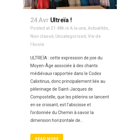
24 Avr
Ultreïa !
Posted at 21:48h
in
A la une
,
Actualités
,
Non classé
,
Uncategorized
,
Vie de
l'école
ULTREÏA : cette expression de joie du
Moyen-Âge associée à des chants
médiévaux rapportée dans le Codex
Calixtinus, donc principalement liée au
pèlerinage de Saint-Jacques de
Compostelle, que les pèlerins se lancent
en se croisant, est l’abscisse et
l’ordonnée du Chemin à savoir la
dimension horizontale de...
READ MORE