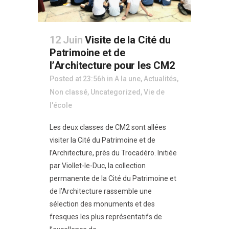
12 Juin
Visite de la Cité du
Patrimoine et de
l’Architecture pour les CM2
Posted at 23:56h
in
A la une
,
Actualités
,
Non classé
,
Uncategorized
,
Vie de
l'école
Les deux classes de CM2 sont allées
visiter la Cité du Patrimoine et de
l’Architecture, près du Trocadéro. Initiée
par Viollet-le-Duc, la collection
permanente de la Cité du Patrimoine et
de l’Architecture rassemble une
sélection des monuments et des
fresques les plus représentatifs de