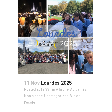
11 Nov
Lourdes 2025
Posted at 18:33h
in
A la une
,
Actualités
,
Non classé
,
Uncategorized
,
Vie de
l'école