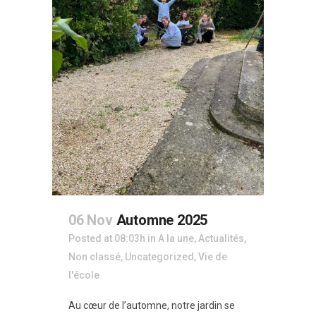
06 Nov
Automne 2025
Posted at 08:03h
in
A la une
,
Actualités
,
Non classé
,
Uncategorized
,
Vie de
l'école
Au cœur de l’automne, notre jardin se