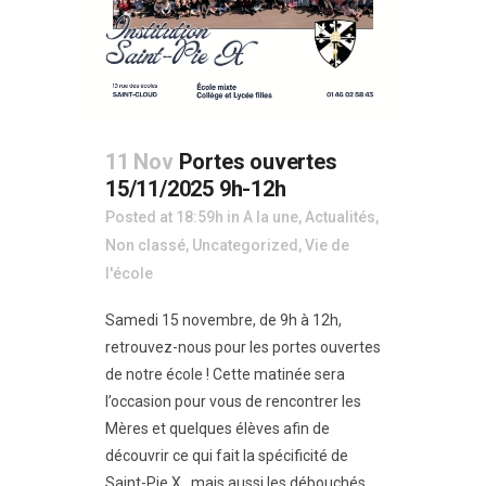
11 Nov
Portes ouvertes
15/11/2025 9h-12h
Posted at 18:59h
in
A la une
,
Actualités
,
Non classé
,
Uncategorized
,
Vie de
l'école
Samedi 15 novembre, de 9h à 12h,
retrouvez-nous pour les portes ouvertes
de notre école ! Cette matinée sera
l’occasion pour vous de rencontrer les
Mères et quelques élèves afin de
découvrir ce qui fait la spécificité de
Saint-Pie X, mais aussi les débouchés