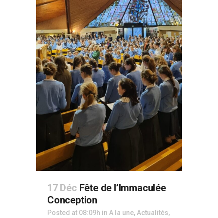
17 Déc
Fête de l’Immaculée
Conception
Posted at 08:09h
in
A la une
,
Actualités
,