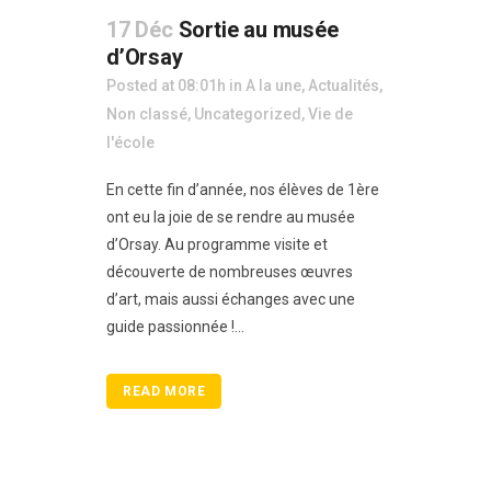
17 Déc
Sortie au musée
d’Orsay
Posted at 08:01h
in
A la une
,
Actualités
,
Non classé
,
Uncategorized
,
Vie de
l'école
En cette fin d’année, nos élèves de 1ère
ont eu la joie de se rendre au musée
d’Orsay. Au programme visite et
découverte de nombreuses œuvres
d’art, mais aussi échanges avec une
guide passionnée !...
READ MORE