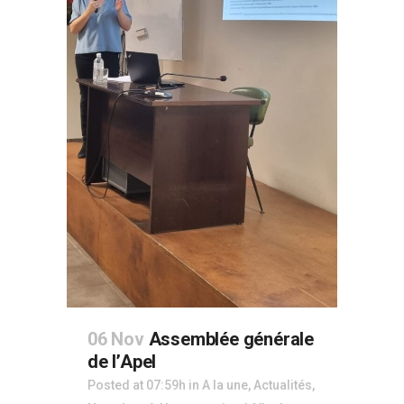
06 Nov
Assemblée générale
de l’Apel
Posted at 07:59h
in
A la une
,
Actualités
,