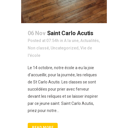
06 Nov
Saint Carlo Acutis
Posted at 07:54h
in
A la une
,
Actualités
,
Non classé
,
Uncategorized
,
Vie de
l'école
Le 14 octobre, notre école a eu la joie
d’accueillir, pour la journée, les reliques
de St Carlo Acutis. Les classes se sont
succédées pour prier avec ferveur
devant les reliques et se laisser inspirer
par ce jeune saint. Saint Carlo Acutis,
priez pour notre...
READ MORE