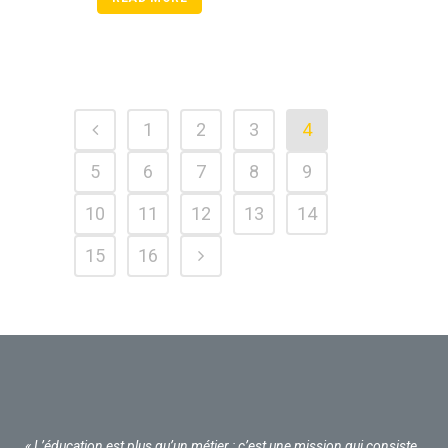
1
2
3
4
5
6
7
8
9
10
11
12
13
14
15
16
« L’éducation est plus qu’un métier : c’est une mission qui consiste