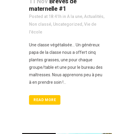
11 Nov
Brèves de
maternelle #1
Posted at 18:41h
in
A la une
,
Actualités
,
Non classé
,
Uncategorized
,
Vie de
l'école
Une classe végétalisée… Un généreux
papa de la classe nous a offert cinq
plantes grasses, une pour chaque
groupe/table et une pour le bureau des
maîtresses. Nous apprenons peu à peu
à en prendre soin !...
READ MORE